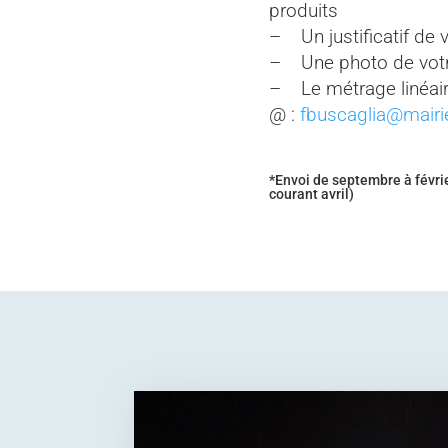
produits
– Un justificatif de v
– Une photo de votr
– Le métrage linéair
@ :
fbuscaglia@mairie
*Envoi de septembre à févri
courant avril)