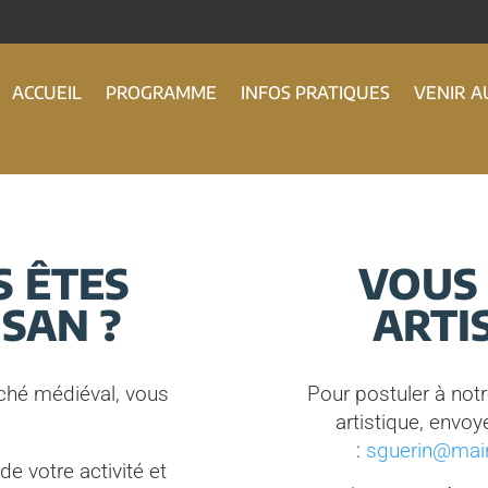
ACCUEIL
PROGRAMME
INFOS PRATIQUES
VENIR A
 ÊTES
VOUS
ISAN ?
ARTIS
ché médiéval, vous
Pour postuler à no
artistique, envo
:
sguerin@mair
 votre activité et