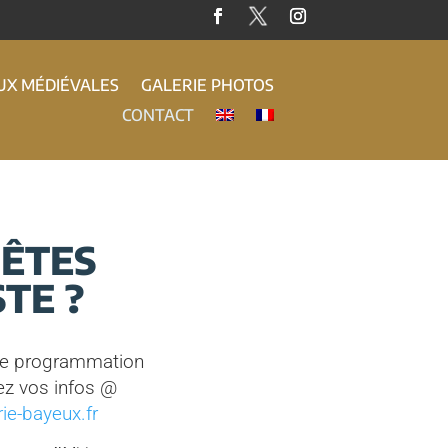
UX MÉDIÉVALES
GALERIE PHOTOS
CONTACT
 ÊTES
TE ?
tre programmation
yez vos infos @
ie-bayeux.fr